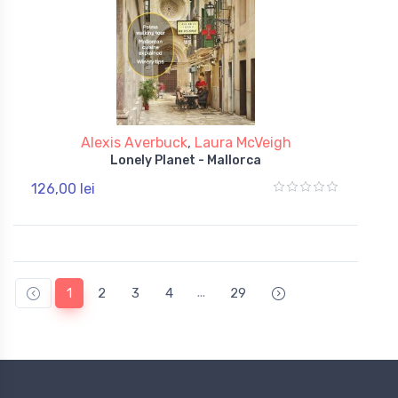
Alexis Averbuck
,
Laura McVeigh
Lonely Planet - Mallorca
126,00 lei
...
1
2
3
4
29