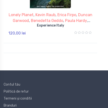
Lonely Planet
,
Kevin Raub
,
Erica Firpo
,
Duncan
Garwood
,
Benedetta Geddo
,
Paula Hardy
,
Experience Italy
Stephanie Ong
,
Margherita Raag
,
Eva
Sandoval
,
Nicola Williams
120,00 lei
Contul tău
Politică de retur
Termeni și conditii
Branduri