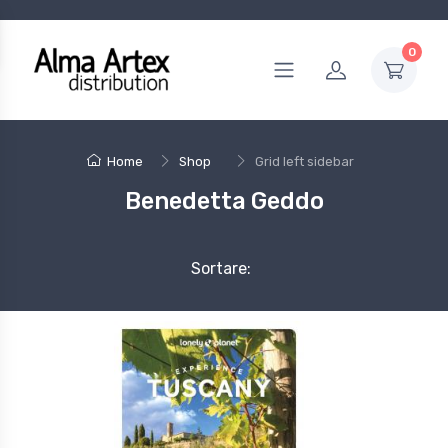
0
Home
Shop
Grid left sidebar
Benedetta Geddo
Sortare: