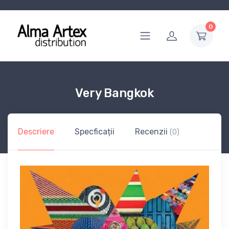
0
Very Bangkok
Descriere
Specficații
Recenzii
(0)