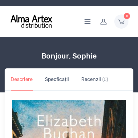
0
Bonjour, Sophie
Descriere
Specficații
Recenzii
(0)