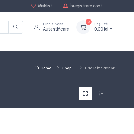
Wishlist
Înregistrare cont
0
Bine ai venit
Coșul tău
Autentificare
0,
00
lei
Home
Shop
Grid left sidebar