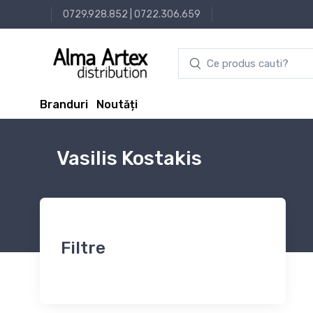
0729.928.852
|
0722.306.659
Branduri
Noutăți
Vasilis Kostakis
Filtre