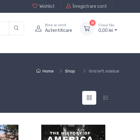
Wishlist
Înregistrare cont
0
Bine ai venit
Coșul tău
Autentificare
0,
00
lei
Home
Shop
Grid left sidebar