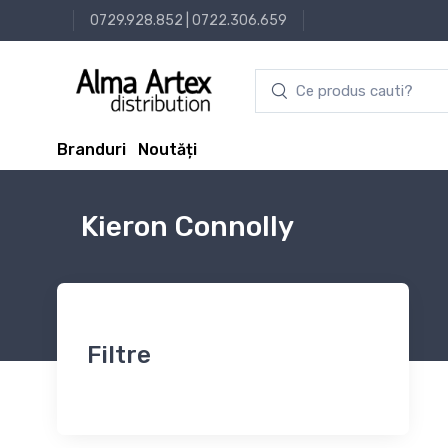
0729.928.852
|
0722.306.659
Branduri
Noutăți
Kieron Connolly
Filtre