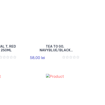
AL T, RED
TEA TO GO,
: 250ML
NAVYBLUE/BLACK
DOUBLEWALL MUG,
58,00 lei
PORCELAINE, 350ML