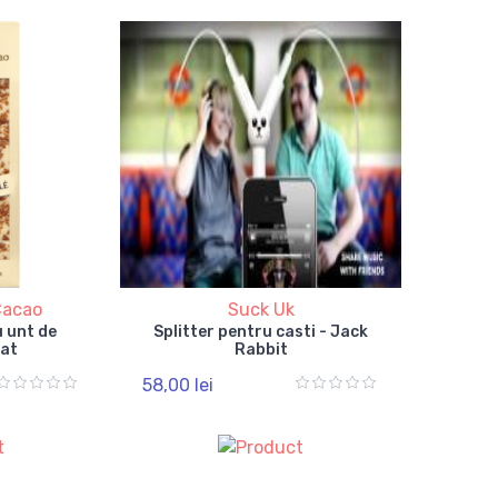
Cacao
Suck Uk
u unt de
Splitter pentru casti - Jack
rat
Rabbit
58,00 lei