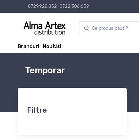
0729.928.852
|
0722.306.659
Branduri
Noutăți
Temporar
Filtre