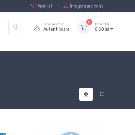
Wishlist
Înregistrare cont
0
Bine ai venit
Coșul tău
Autentificare
0,
00
lei