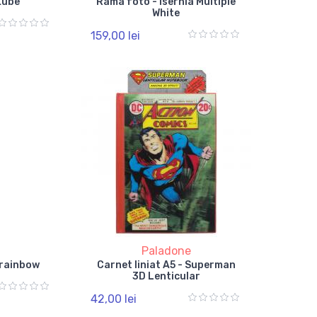
Kube
Rama foto - Isernia Multiple
White
159,00 lei
Paladone
 rainbow
Carnet liniat A5 - Superman
3D Lenticular
42,00 lei