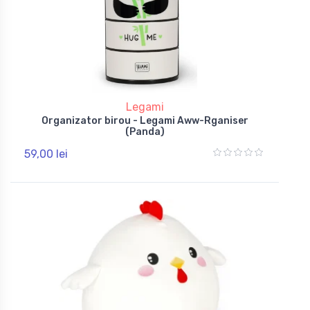
Legami
Organizator birou - Legami Aww-Rganiser
(Panda)
59,00 lei