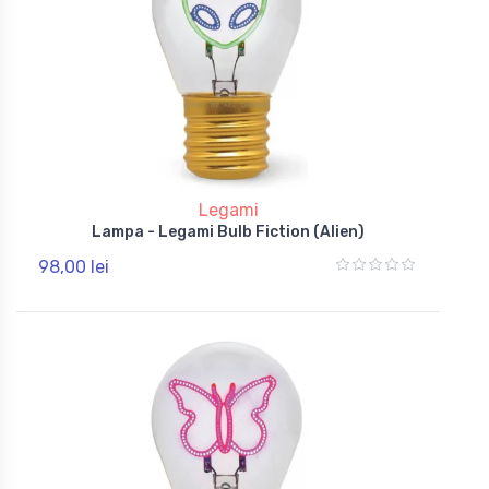
Legami
Lampa - Legami Bulb Fiction (Alien)
98,00 lei