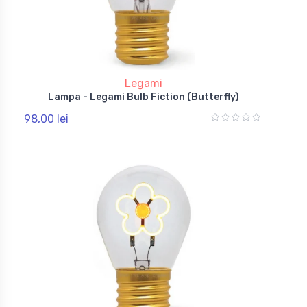
Legami
Lampa - Legami Bulb Fiction (Butterfly)
98,00 lei