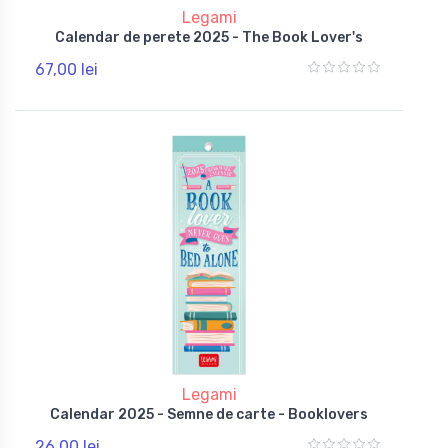
Legami
Calendar de perete 2025 - The Book Lover's
67,00 lei
Legami
Calendar 2025 - Semne de carte - Booklovers
26,00 lei