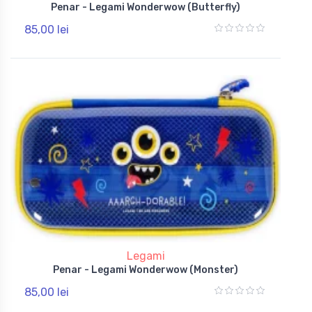
Penar - Legami Wonderwow (Butterfly)
85,00 lei
Legami
Penar - Legami Wonderwow (Monster)
85,00 lei