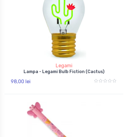
Legami
Lampa - Legami Bulb Fiction (Cactus)
98,00 lei