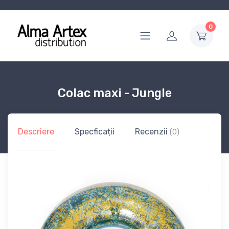
0
Colac maxi - Jungle
Descriere
Specficații
Recenzii
(0)