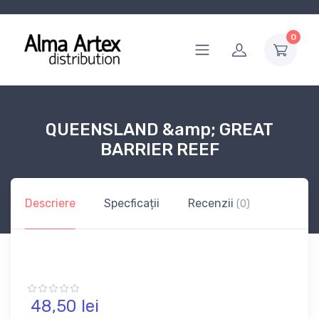
0
QUEENSLAND &amp; GREAT
BARRIER REEF
Descriere
Specficații
Recenzii
(0)
48,
50
lei