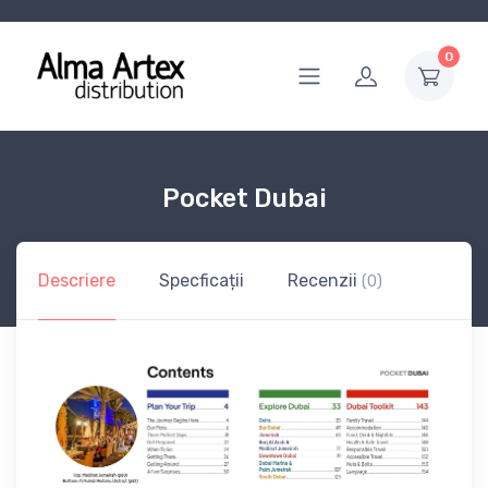
0
Pocket Dubai
Descriere
Specficații
Recenzii
(0)