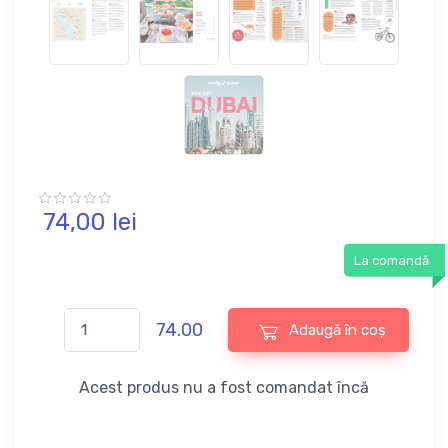
74,
00
lei
La comandă
74.00
Adaugă în coș
Acest produs nu a fost comandat încă