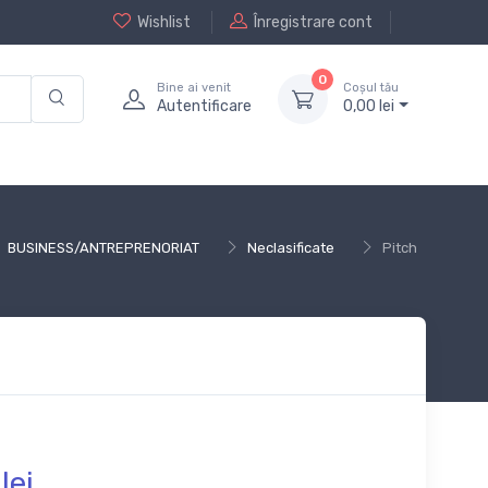
Wishlist
Înregistrare cont
0
Bine ai venit
Coșul tău
Autentificare
0,
00
lei
BUSINESS/ANTREPRENORIAT
Neclasificate
Pitch
lei