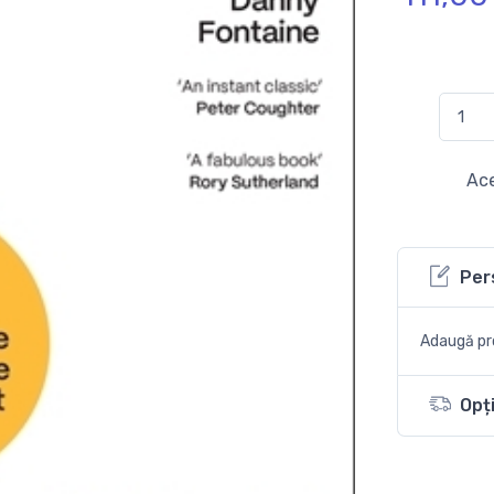
Ace
Per
Adaugă pro
Opți