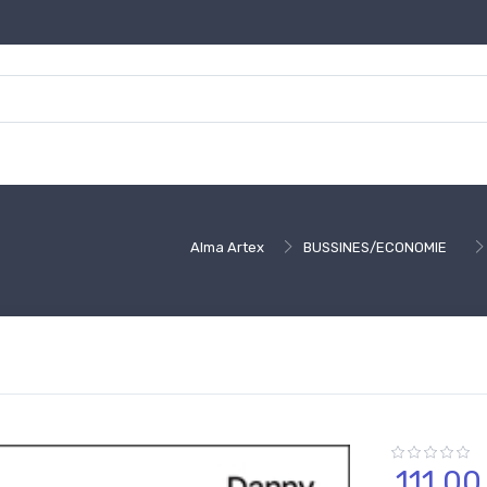
Alma Artex
BUSSINES/ECONOMIE
111,
00