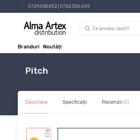
0729.928.852
|
0722.306.659
Branduri
Noutăți
Pitch
Descriere
Specficații
Recenzii
(0)