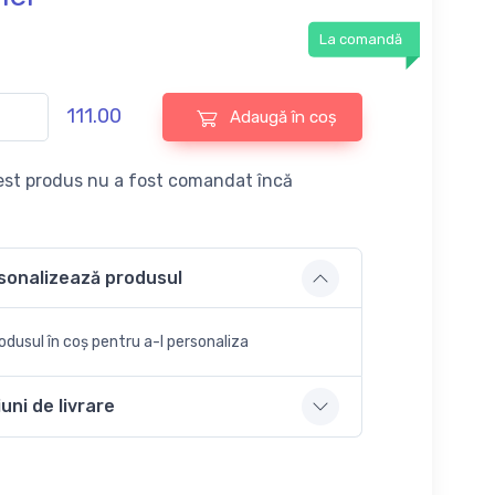
La comandă
111.00
Adaugă în coș
st produs nu a fost comandat încă
sonalizează produsul
dusul în coș pentru a-l personaliza
uni de livrare