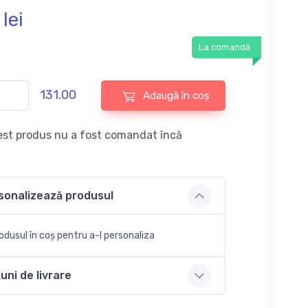
lei
La comandă
131.00
Adaugă în coș
st produs nu a fost comandat încă
sonalizează produsul
dusul în coș pentru a-l personaliza
uni de livrare