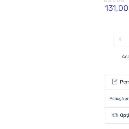
131,
00
Ace
Per
Adaugă pro
Opți