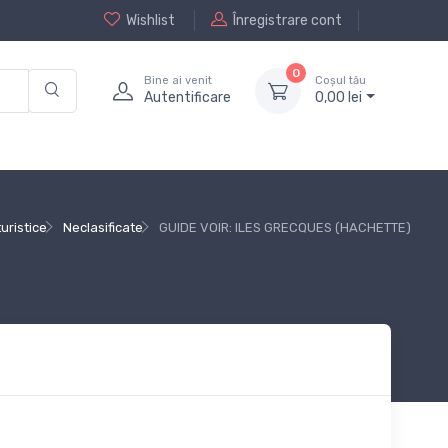
Wishlist
Înregistrare cont
0
Bine ai venit
Coșul tău
Autentificare
0,
00
lei
turistice
Neclasificate
GUIDE VOIR: ILES GRECQUES (HACHETTE)