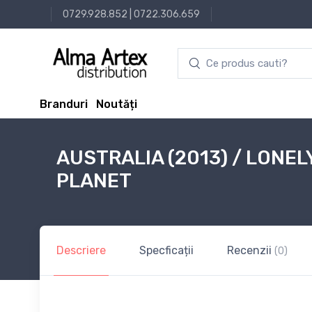
0729.928.852
|
0722.306.659
Branduri
Noutăți
AUSTRALIA (2013) / LONEL
PLANET
Descriere
Specficații
Recenzii
(0)