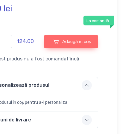
0
lei
La comandă
124.00
Adaugă în coș
st produs nu a fost comandat încă
sonalizează produsul
dusul în coș pentru a-l personaliza
uni de livrare