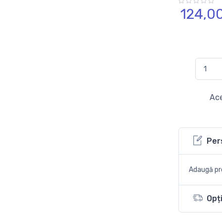
124,
0
Ace
Per
Adaugă pro
Opți