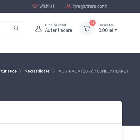
Wishlist
Înregistrare cont
0
Bine ai venit
Coșul tău
Autentificare
0,
00
lei
 turistice
Neclasificate
AUSTRALIA (2013) / LONELY PLANET