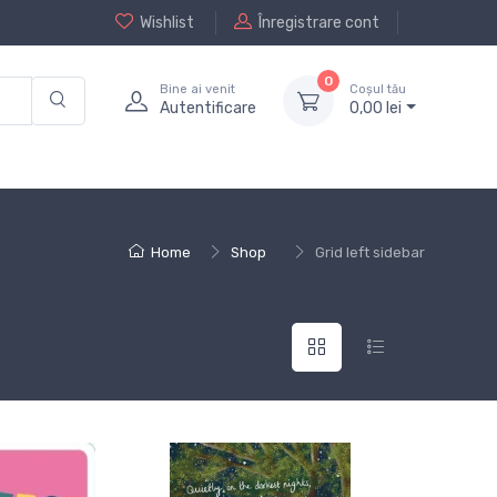
Wishlist
Înregistrare cont
0
Bine ai venit
Coșul tău
Autentificare
0,
00
lei
Home
Shop
Grid left sidebar