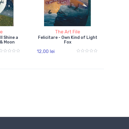
le
The Art File
ll Shine a
Felicitare - Own Kind of Light
 & Moon
Fox
12,00 lei