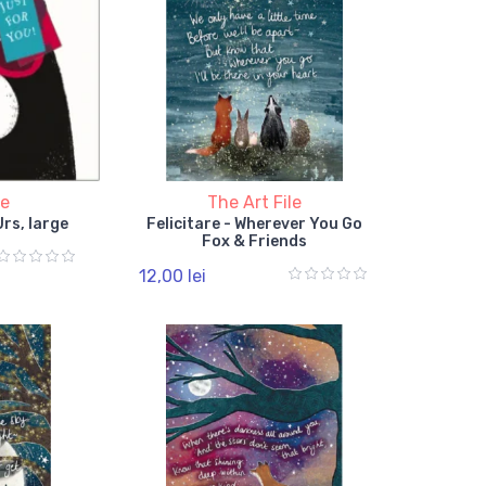
le
The Art File
rs, large
Felicitare - Wherever You Go
Fox & Friends
12,00 lei