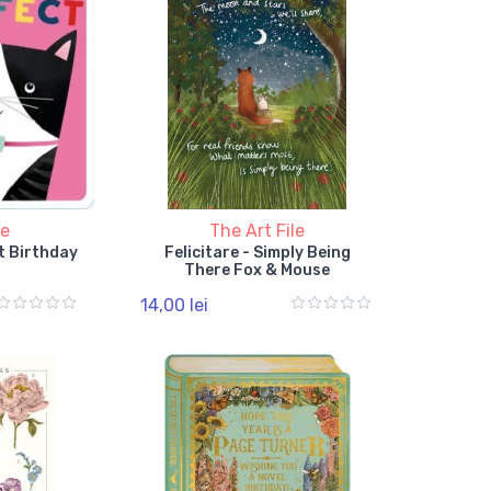
le
The Art File
ct Birthday
Felicitare - Simply Being
There Fox & Mouse
14,00 lei