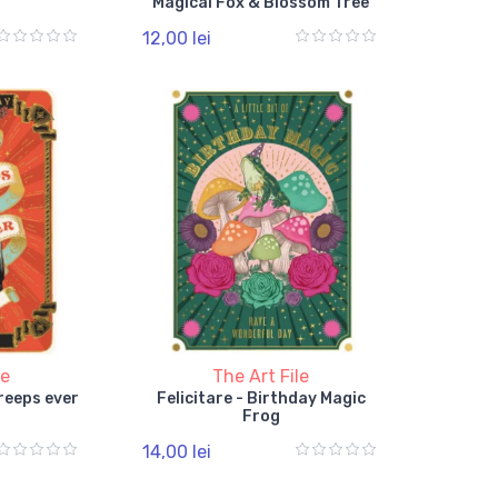
Magical Fox & Blossom Tree
12,00 lei
le
The Art File
Creeps ever
Felicitare - Birthday Magic
Frog
14,00 lei