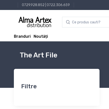
0729.928.852
|
0722.306.659
Branduri
Noutăți
The Art File
Filtre