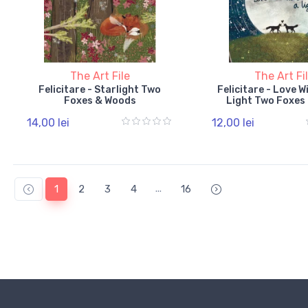
The Art File
The Art Fi
Felicitare - Starlight Two
Felicitare - Love Wi
Foxes & Woods
Light Two Foxes
14,00 lei
12,00 lei
...
1
2
3
4
16