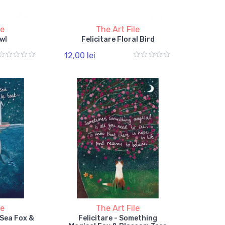
le
The Art File
Owl
Felicitare Floral Bird
12,00 lei
le
The Art File
t Sea Fox &
Felicitare - Something