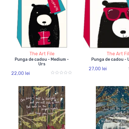
The Art File
The Art Fi
Punga de cadou - Medium -
Punga de cadou - U
Urs
27,00 lei
22,00 lei