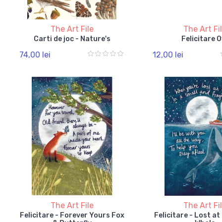
The Art File
The Art Fi
Carti de joc - Nature's
Felicitare 
74,00 lei
12,00 lei
The Art File
The Art Fi
Felicitare - Forever Yours Fox
Felicitare - Lost a