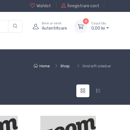
Wishlist
Înregistrare cont
0
Bine ai venit
Coșul tău
Autentificare
0,
00
lei
Home
Shop
Grid left sidebar