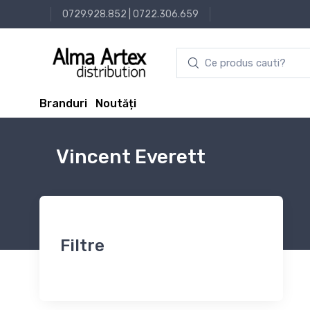
0729.928.852
|
0722.306.659
Branduri
Noutăți
Vincent Everett
Filtre