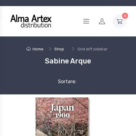
0
Home
Shop
Grid left sidebar
Sabine Arque
Sortare: