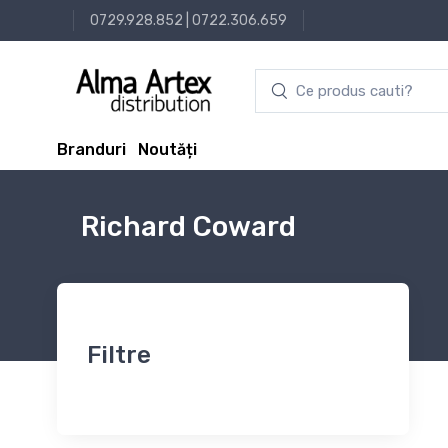
0729.928.852
|
0722.306.659
Branduri
Noutăți
Richard Coward
Filtre