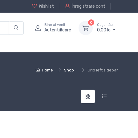
Wishlist
Înregistrare cont
0
Bine ai venit
Coșul tău
Autentificare
0,
00
lei
Home
Shop
Grid left sidebar