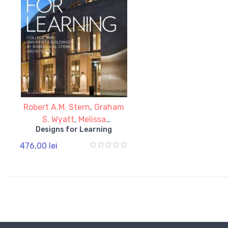
Robert A.M. Stern
,
Graham
S. Wyatt
,
Melissa
Designs for Learning
DelVecchio
,
Preston J.
Gumberich
476,00 lei