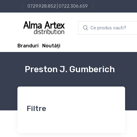
0729.928.852
|
0722.306.659
Branduri
Noutăți
Preston J. Gumberich
Filtre