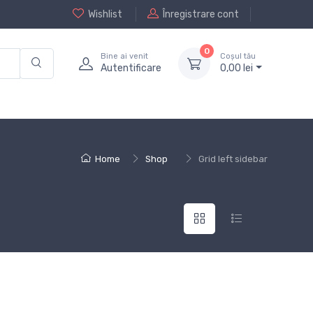
Wishlist
Înregistrare cont
0
Bine ai venit
Coșul tău
Autentificare
0,
00
lei
Home
Shop
Grid left sidebar