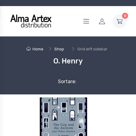
0
Home
Shop
Grid left sidebar
O. Henry
Sortare: