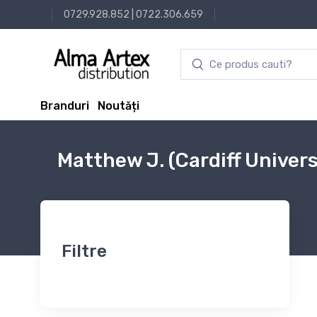
0729.928.852
|
0722.306.659
Branduri
Noutăți
Matthew J. (Cardiff Univer
Filtre