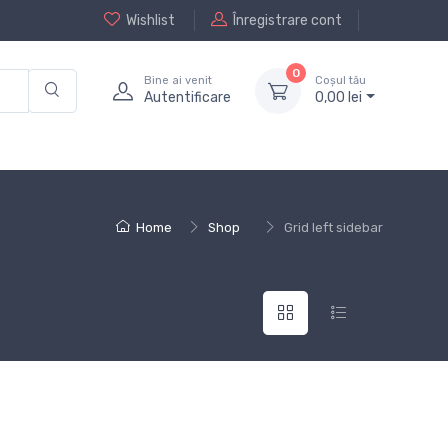
Wishlist
Înregistrare cont
0
Bine ai venit
Coșul tău
Autentificare
0,
00
lei
Home
Shop
Grid left sidebar