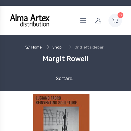
0
Home
Shop
Grid left sidebar
Margit Rowell
Sortare: