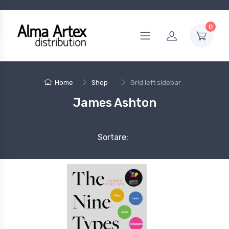
0
Home
Shop
Grid left sidebar
James Ashton
Sortare: