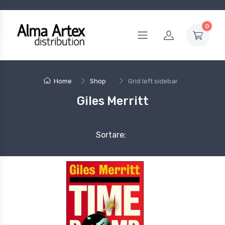
0
Home
Shop
Grid left sidebar
Giles Merritt
Sortare: