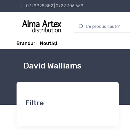
0729.928.852
|
0722.306.659
Branduri
Noutăți
David Walliams
Filtre