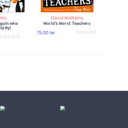
ams
David Walliams
nguin who
World's Worst Teachers
d fly!
75,00 lei