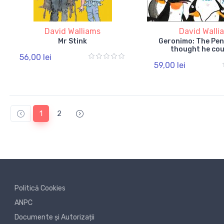
David Walliams
David Walli
Mr Stink
Geronimo: The Pe
thought he coul
56,00 lei
59,00 lei
1
2
Politică Cookies
ANPC
Documente și Autorizații