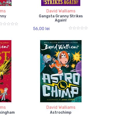
ams
David Walliams
nny
Gangsta Granny Strikes
Again!
56,00 lei
ams
David Walliams
ckingham
Astrochimp