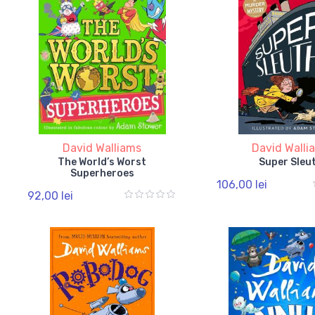
David Walliams
David Walli
The World’s Worst
Super Sleu
Superheroes
106,00 lei
92,00 lei