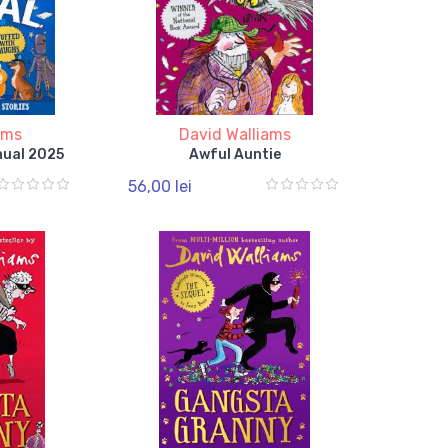
ams
David Walliams
nual 2025
Awful Auntie
56,00 lei