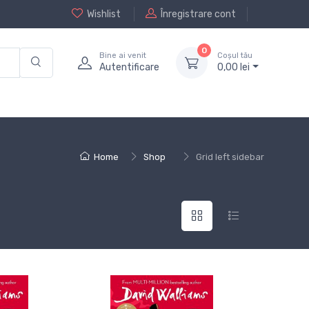
Wishlist
Înregistrare cont
0
Bine ai venit
Coșul tău
Autentificare
0,
00
lei
Home
Shop
Grid left sidebar