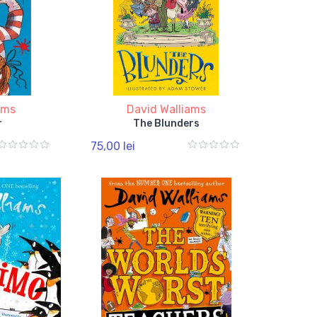
ams
David Walliams
r
The Blunders
75,00 lei