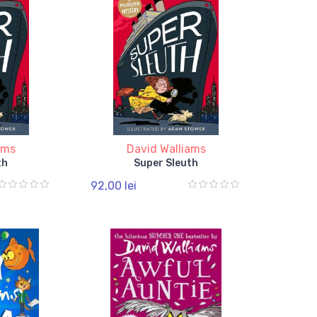
ams
David Walliams
th
Super Sleuth
92,00 lei