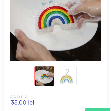
35,
00
lei