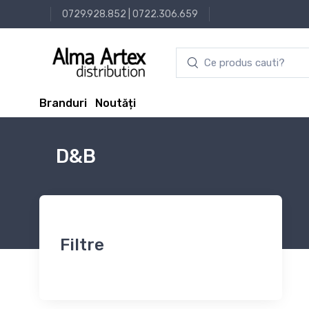
0729.928.852
|
0722.306.659
Branduri
Noutăți
D&B
Filtre