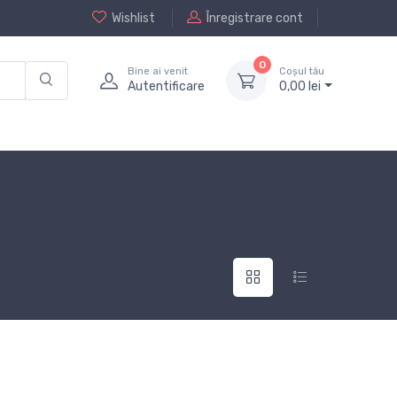
Wishlist
Înregistrare cont
0
Bine ai venit
Coșul tău
Autentificare
0,
00
lei