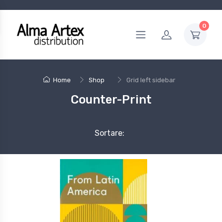
0
Home
Shop
Grid left sidebar
Counter-Print
Sortare: