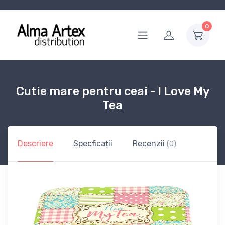
0
Cutie mare pentru ceai - I Love My
Tea
Descriere
Specficații
Recenzii
(0)