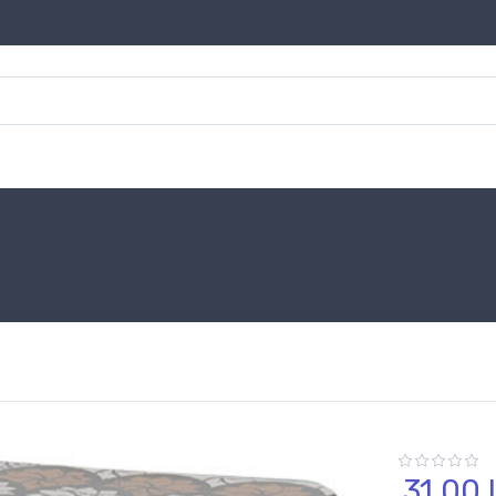
31,
00
l