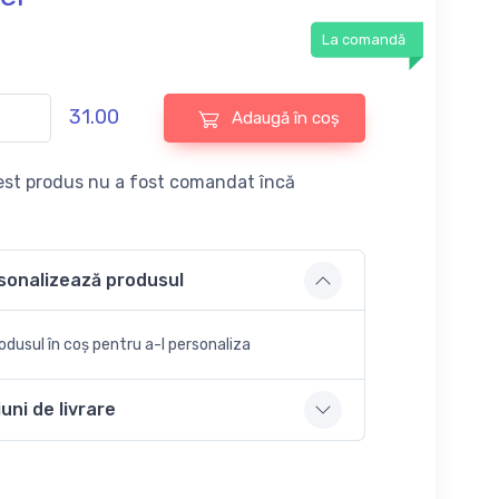
La comandă
31.00
Adaugă în coș
st produs nu a fost comandat încă
sonalizează produsul
dusul în coș pentru a-l personaliza
uni de livrare