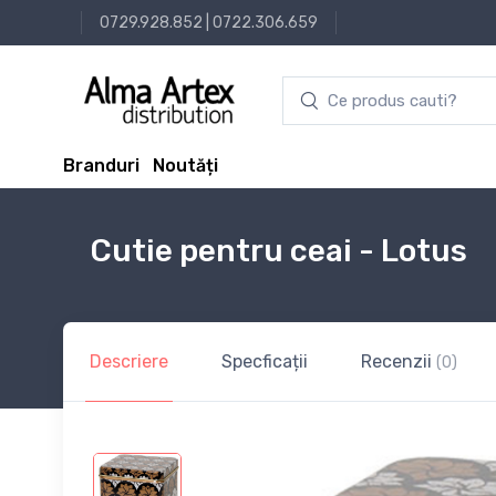
0729.928.852
|
0722.306.659
Branduri
Noutăți
Cutie pentru ceai - Lotus
Descriere
Specficații
Recenzii
(0)