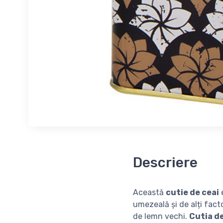
Descriere
Această
cutie de ceai
e
umezeală și de alți facto
de lemn vechi.
Cutia de