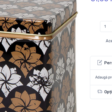
Ace
Per
Adaugă pro
Opți