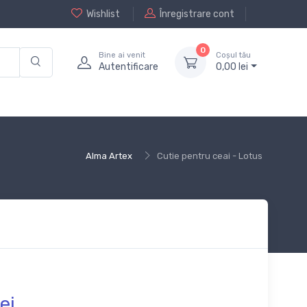
Wishlist
Înregistrare cont
0
Bine ai venit
Coșul tău
Autentificare
0,
00
lei
Alma Artex
Cutie pentru ceai - Lotus
ei