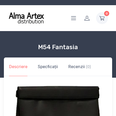
0
M54 Fantasia
Descriere
Specficații
Recenzii
(0)