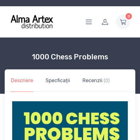
0
1000 Chess Problems
Descriere
Specficații
Recenzii
(0)