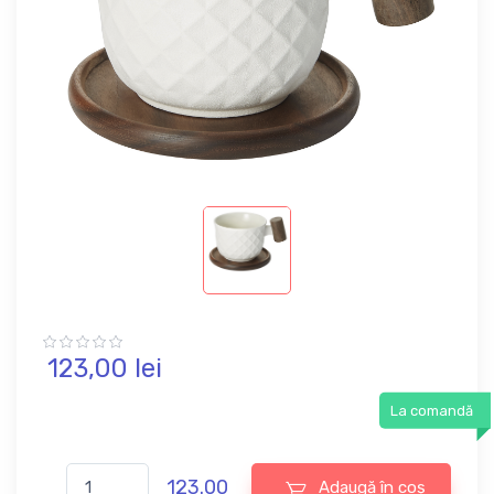
123,
00
lei
La comandă
123.00
Adaugă în coș