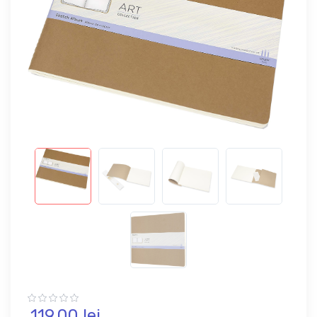
119,
00
lei