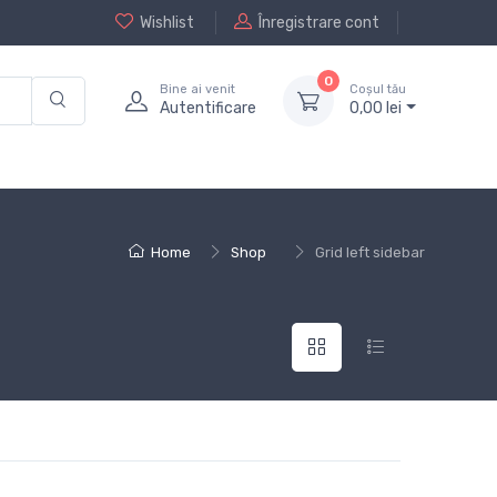
Wishlist
Înregistrare cont
0
Bine ai venit
Coșul tău
Autentificare
0,
00
lei
Home
Shop
Grid left sidebar