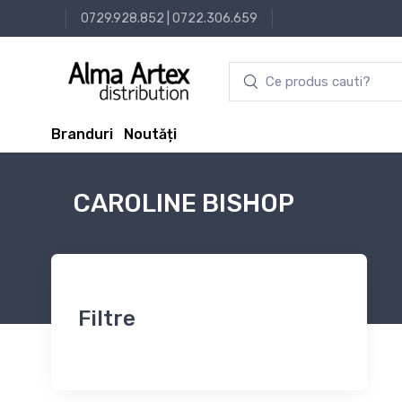
0729.928.852
|
0722.306.659
Branduri
Noutăți
CAROLINE BISHOP
Filtre